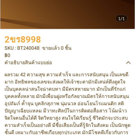
1/1
2ขร8998
SKU : BT240048
ขายแล้ว 0 ชิ้น
฿0
คำอธิบายสินค้าแบบย่อ
ผลรวม 42 ความสุข ความสำเร็จ และการสนับสนุน เป็นเลขดี
มาก อิทธิพลของเลขจะส่งผลให้เจ้าชะตามักมีเสน่ห์ดึงดูดใจ
เป็นบุคคลน่าสนใจน่าคบหา มีมิตรสหายมาก มักเป็นที่รักแก่
บุคคลทั้งหลาย มักมีเพื่อนฝูงหรือกัลยาณมิตรให้การสนับสนุน
อุปถัมภ์ ค้ำจุน บุคลิกสุภาพ นุ่มนวล อ่อนโยนโรแมนติก สติ
ปัญญาเฉียบแหลม มีวาทะศิลป์ในการติดต่อสื่อสาร โน้มน้าว
จิดใจคนอื่นได้ดี จิตวิทยาสูง สนใจใฝ่เรียนรู้ ชีวิตมักจะประสบ
ความสำเร็จเป็นอย่างดี มีชื่อเสียงเป็นที่รู้จักในสังคม เป็นนักพูด
ชั้นดี เหมาะกับอาชีพเกือบทุกประเภท มักมีโชคดีเกี่ยวกับการ