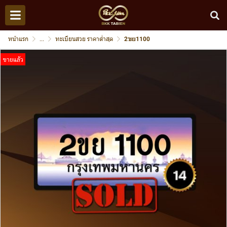
หน้าแรก
...
ทะเบียนสวย ราคาต่ำสุด
2ขย1100
ขายแล้ว