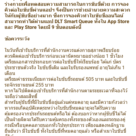
ร่างกายเพื่อทดสอบความสามารถในการขับขี่ด้วย การจอง
คิวต่อใบขับขี่ผ่านแอปฯ จึงเป็นการช่วยอำนวยความสะดวก
ให้กับผู้ขับขี่อย่างมาก ซึ่งการจองคิวทำใบขับขี่ออนไลน์
สามารถทำได้ผ่านแอป DLT Smart Queue ทั้งใน App Store
และ Play Store โดยมี 9 ขั้นตอนดังนี้
ข้อควรระวัง
ในวันที่เข้ารับบริการที่สำนักงานควรแต่งกายสุภาพเรียบร้อย
ควรติดต่อเข้ารับบริการก่อนเวลานัดหมายอย่างน้อย 1 ชั่วโมง
เตรียมเอกสารประกอบการต่อใบขับขี่ให้เรียบร้อย ได้แก่ บัตร
ประชาชนตัวจริง ใบขับขี่เดิม และใบรับรองแพทย์ อายุไม่เกิน 1
เดือน
เตรียมค่าธรรมเนียมการต่อใบขับขี่รถยนต์ 505 บาท และใบขับขี่
รถจักรยานยนต์ 255 บาท
หากไม่ไปติดต่อเข้ารับบริการที่สำนักงานตามระยะเวลาที่จองไว้
จะถือว่าสละสิทธิ์
สำหรับผู้ขับขี่ที่มีใบขับขี่อยู่แล้วแต่หมดอายุ และมีความกังวลว่า
หากรถเกิดอุบัติเหตุระหว่างใบขับขี่หมดอายุจะได้รับความ
คุ้มครองจากประกันรถยนต์หรือไม่ ต้องบอกว่าหากผู้ขับขี่ไม่ได้
เป็นฝ่ายผิดจะได้รับความคุ้มครองทั้งรถของตัวเองและรถของคู่
กรณีหรือบุคคลภายนอกทั่วไปทุกประการ เพียงแสดงหลักฐาน
ยืนยันว่า มีใบขับขี่ ทั้งใบขับขี่ที่หมดอายุแล้ว หรือสำเนาใบขับขี่