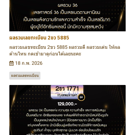
ผลรวมเลขทะเบียน 2ขว 5885
ผลรวมเลขทะเบียน 2ขว 5885 ผลรวมดี ผลรวมเด่น ให้ผล
ด้านไหน กดเข้ามาดูก่อนได้เลยนะคะ
18 ก.พ. 2026
ผลรวมเลขทะเบียน