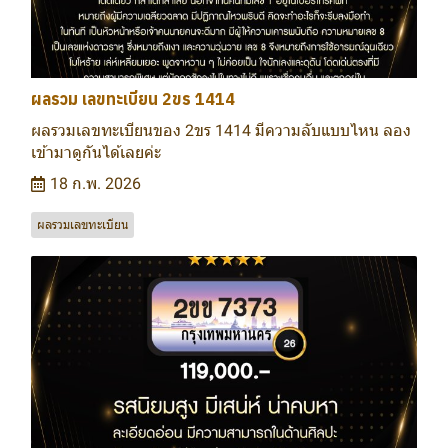
ผลรวม เลขทะเบียน 2ขร 1414
ผลรวมเลขทะเบียนของ 2ขร 1414 มีความลับแบบไหน ลอง
เข้ามาดูกันได้เลยค่ะ
18 ก.พ. 2026
ผลรวมเลขทะเบียน