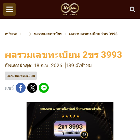
หน้าแรก
...
ผลรวมเลขทะเบียน
ผลรวมเลขทะเบียน 2ขร 3993
ผลรวมเลขทะเบียน 2ขร 3993
อัพเดทล่าสุด: 18 ก.พ. 2026
139 ผู้เข้าชม
ผลรวมเลขทะเบียน
แชร์