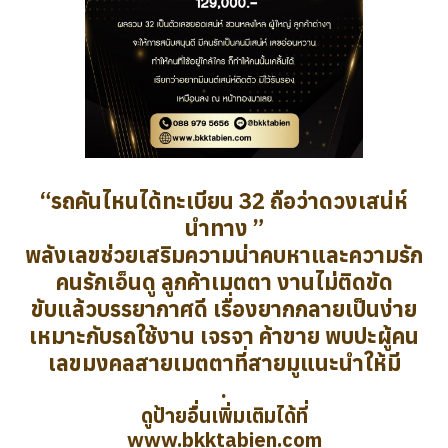
“รถคันไหนได้ทะเบียน 32 ถือว่าดวงเสน่ห์
นำทาง ”
พลังเลขช่วยเสริมความน่าคบหาและความรัก
คนรักเอ็นดู ลูกค้าเมตตา งานไม่ติดขัด
ขับแล้วบรรยากาศดี เรื่องยากกลายเป็นง่าย
เหมาะกับรถใช้งาน เจรจา ค้าขาย พบปะผู้คน
เลขมงคลสายเมตตาที่สายมูแนะนำให้มี
.
ดูป้ายอื่นเพิ่มเติมได้ที่
www.bkktabien.com