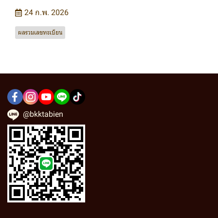
24 ก.พ. 2026
ผลรวมเลขทะเบียน
@bkktabien