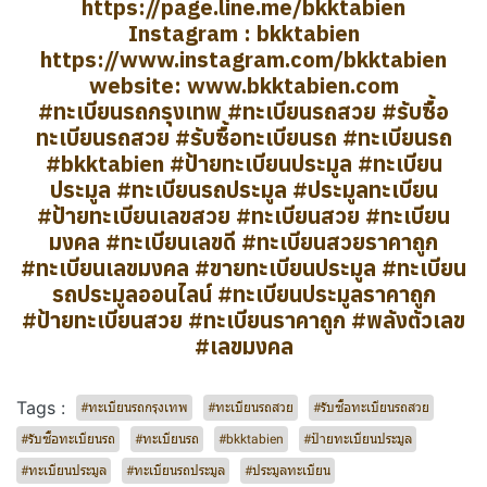
https://page.line.me/bkktabien
Instagram : bkktabien
https://www.instagram.com/bkktabien
website: www.bkktabien.com
#ทะเบียนรถกรุงเทพ #ทะเบียนรถสวย #รับซื้อ
ทะเบียนรถสวย #รับซื้อทะเบียนรถ #ทะเบียนรถ
#bkktabien #ป้ายทะเบียนประมูล #ทะเบียน
ประมูล #ทะเบียนรถประมูล #ประมูลทะเบียน
#ป้ายทะเบียนเลขสวย #ทะเบียนสวย #ทะเบียน
มงคล #ทะเบียนเลขดี #ทะเบียนสวยราคาถูก
#ทะเบียนเลขมงคล #ขายทะเบียนประมูล #ทะเบียน
รถประมูลออนไลน์ #ทะเบียนประมูลราคาถูก
#ป้ายทะเบียนสวย #ทะเบียนราคาถูก #พลังตัวเลข
#เลขมงคล
Tags :
#ทะเบียนรถกรุงเทพ
#ทะเบียนรถสวย
#รับซื้อทะเบียนรถสวย
#รับซื้อทะเบียนรถ
#ทะเบียนรถ
#bkktabien
#ป้ายทะเบียนประมูล
#ทะเบียนประมูล
#ทะเบียนรถประมูล
#ประมูลทะเบียน