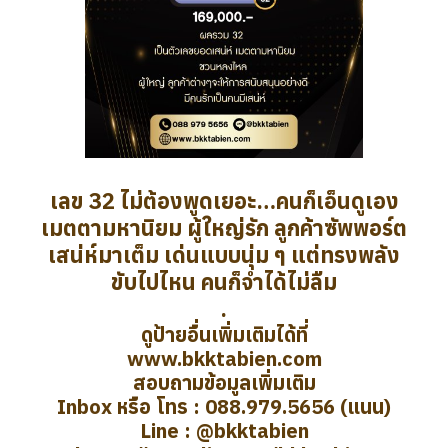
เลข 32 ไม่ต้องพูดเยอะ…คนก็เอ็นดูเอง
เมตตามหานิยม ผู้ใหญ่รัก ลูกค้าซัพพอร์ต
เสน่ห์มาเต็ม เด่นแบบนุ่ม ๆ แต่ทรงพลัง
ขับไปไหน คนก็จำได้ไม่ลืม
.
ดูป้ายอื่นเพิ่มเติมได้ที่
www.bkktabien.com
สอบถามข้อมูลเพิ่มเติม
Inbox หรือ โทร :
088.979.5656 (แนน)
Line : @bkktabien