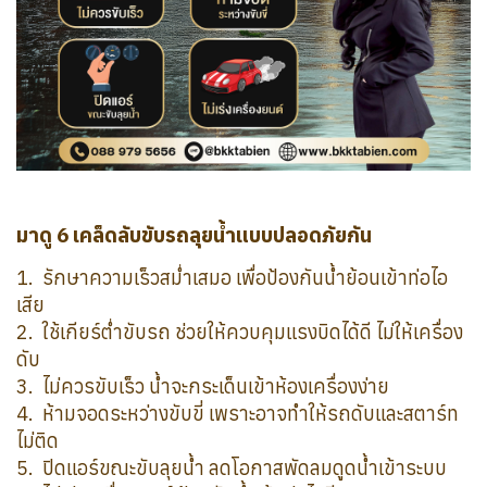
มาดู 6 เคล็ดลับขับรถลุยน้ำแบบปลอดภัยกัน
1️. รักษาความเร็วสม่ำเสมอ เพื่อป้องกันน้ำย้อนเข้าท่อไอ
เสีย
2️. ใช้เกียร์ต่ำขับรถ ช่วยให้ควบคุมแรงบิดได้ดี ไม่ให้เครื่อง
ดับ
3️. ไม่ควรขับเร็ว น้ำจะกระเด็นเข้าห้องเครื่องง่าย
4️. ห้ามจอดระหว่างขับขี่ เพราะอาจทำให้รถดับและสตาร์ท
ไม่ติด
5️. ปิดแอร์ขณะขับลุยน้ำ ลดโอกาสพัดลมดูดน้ำเข้าระบบ